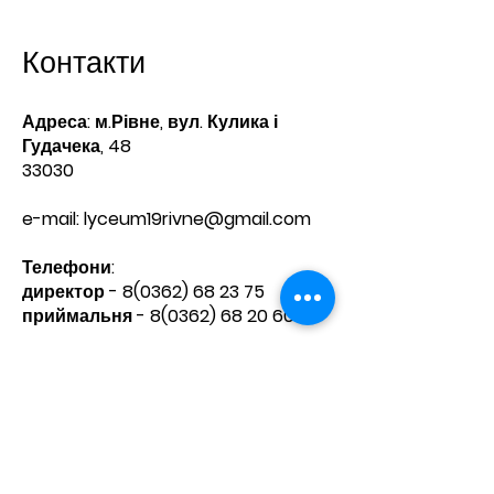
Контакти
Адреса: м.Рівне, вул. Кулика і
Гудачека, 48
33030
e-mail:
lyceum19rivne@gmail.com
Телефони:​
директор -
8(0362) 68 23 75
приймальня -
8(0362) 68 20 60
Зв'яжіться з нами
Ім'я
Прізвище