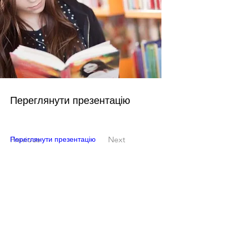
Переглянути презентацію
Переглянути презентацію
Previous
Next