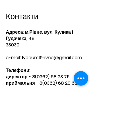
Контакти
Адреса: м.Рівне, вул. Кулика і
Гудачека, 48
33030
e-mail:
lyceum19rivne@gmail.com
Телефони:​
директор -
8(0362) 68 23 75
приймальня -
8(0362) 68 20 60
Зв'яжіться з нами
Ім'я
Прізвище