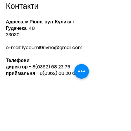
Контакти
Адреса: м.Рівне, вул. Кулика і
Гудачека, 48
33030
e-mail:
lyceum19rivne@gmail.com
Телефони:​
директор -
8(0362) 68 23 75
приймальня -
8(0362) 68 20 60
Зв'яжіться з нами
Ім'я
Прізвище
Телефон