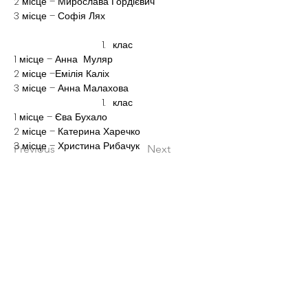
2 місце – Мирослава Гордієвич
3 місце – Софія Лях
клас
1 місце – Анна  Муляр
2 місце –Емілія Каліх
3 місце – Анна Малахова
клас
1 місце – Єва Бухало
2 місце – Катерина Харечко
3 місце – Христина Рибачук
Previous
Next