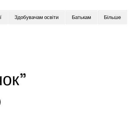
ї
Здобувачам освіти
Батькам
Більше
чок”
о