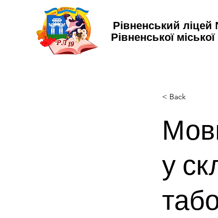
Рівненський ліцей
Рівненської міської
< Back
Мовн
у ск
табо