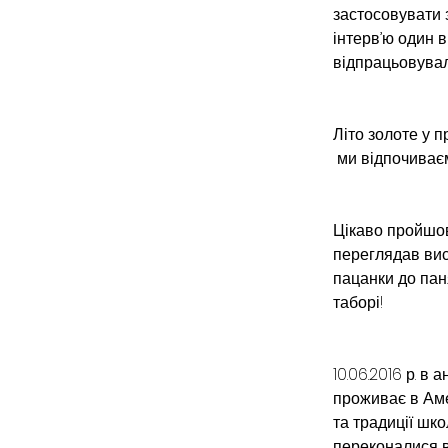
застосовувати 
інтерв’ю один 
відпрацьовувал
Літо золоте у 
 ми відпочиває
Цікаво пройшов 
переглядав вис
пацанки до пан
таборі!
10.06.2016 р. в
проживає в Амер
та традиції шк
переконалися в