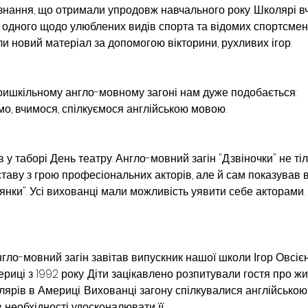
знання, що отримали упродовж навчального року. Школярі в
в одного щодо улюблених видів спорта та відомих спортсмені
и новий матеріал за допомогою вікторини, рухливих ігор.
пришкільному англо-мовному загоні нам дуже подобається: 
мо, вчимося, спілкуємося англійською мовою.
у таборі День театру. Англо-мовний загін "Дзвіночки" не тіл
таву з грою професіональних акторів, але й сам показував в
янки". Усі вихованці мали можливість уявити себе акторами. 
 англо-мовний загін завітав випускник нашої школи Ігор Овсієн
иці з 1992 року. Діти зацікавлено розпитували гостя про жи
олярів в Америці. Вихованці загону спілкувалися англійською
 необхідності удосконалювати її.