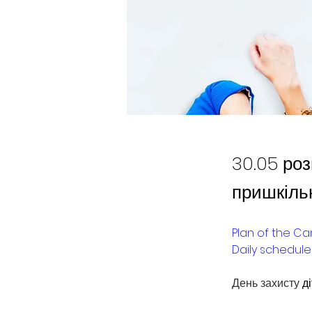
30.05 роз
пришкільн
Plan of the C
Daily schedule
День захисту
д