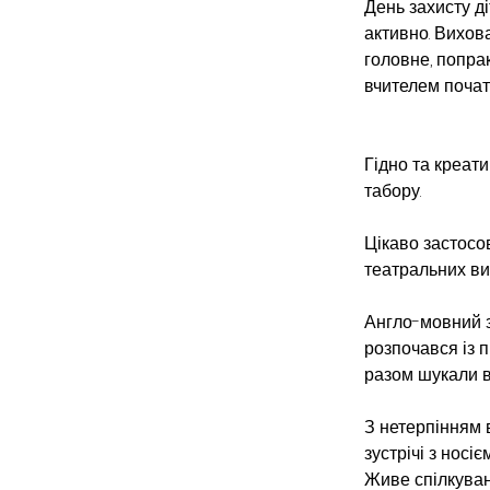
День захисту ді
активно. Вихова
головне, попра
вчителем початк
Гідно та креати
табору.
Цікаво застосо
театральних вис
Англо-мовний за
розпочався із п
разом шукали ві
З нетерпінням 
зустрічі з носі
Живе спілкуван