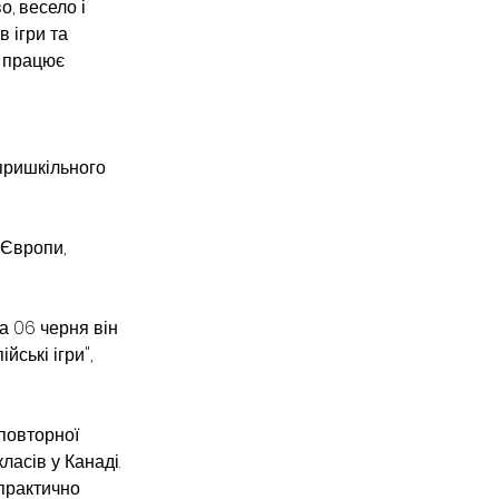
, весело і 
 ігри та 
а працює 
 пришкільного 
 Європи, 
а 06 черня він 
ські ігри", 
повторної 
ласів у Канаді. 
практично 