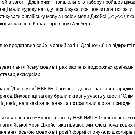
тей в загоні "Дзвіночки"  пришкільного табору пройшов цікаво
нці мали чудову нагоду поспілкуватися, повчитися, пограти  в
ктикувати англійську мову з носієм мови Джойсі (Joyce), як
ових класів в Канаді, провінція Альберта.
вно представив себе  мовний загін "Дзвіночки" на відкритті
вувати англійську мову в іграх, заочних подорожах країнами
тавах, екскурсіях.
гін "Дзвіночки" НВК №19 починає день із ранкової зарядки, 
ригод. Вихованці загону брали активну участь у квесті "Олімпій
дповіді на цікаві запитання та потрапляли в різні пригоди.
вихованці англо-мовного загону НВК №19 м. Рівного чекали 
єм англійської мови Джойсі, яка працює вчителем початкових к
ня англійською мовою в ігровій формі спонукало школярів 