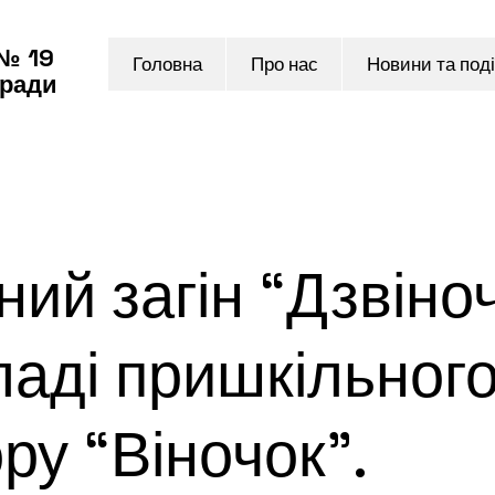
 № 19
Головна
Про нас
Новини та поді
 ради
ий загін “Дзвіно
ладі пришкільног
ру “Віночок”.