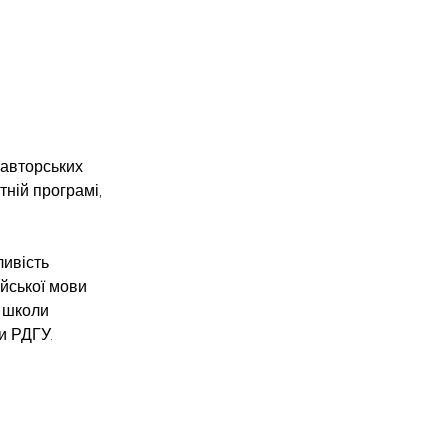
 авторських 
тній програмі, 
ивість 
йської мови 
 школи 
и РДГУ.
 