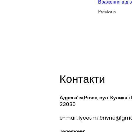
Враження від в
Previous
Контакти
Адреса: м.Рівне, вул. Кулика і
33030
e-mail:
lyceum19rivne@gma
Телефони:​