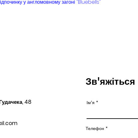
ідпочинку у англомовному загоні "Bluebells"
Зв'яжіться
 Гудачека, 48
Ім'я
il.com
Телефон