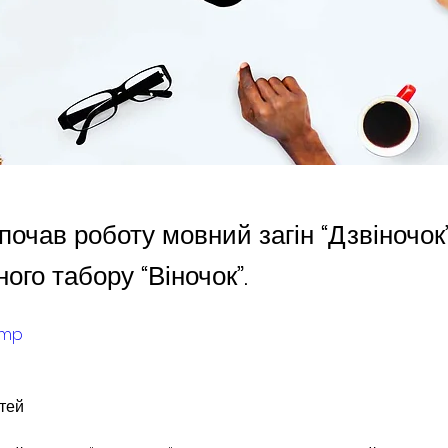
почав роботу мовний загін “Дзвіночок”
ого табору “Віночок”.
amp
ітей