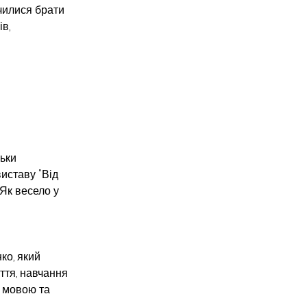
чилися брати 
в, 
ьки 
иставу "Від 
Як весело у 
ко, який 
ття, навчання 
 мовою та 