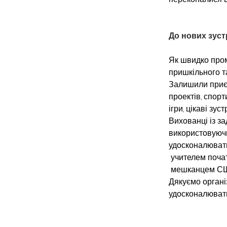
До нових зустр
Як швидко пром
пришкільного т
Залишили приєм
проектів, спорт
ігри, цікаві зус
Вихованці із з
використовуючи
удосконалювати 
 учителем поча
 мешканцем США
Дякуємо органі
удосконалювати