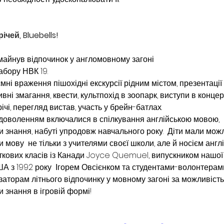
ічей, Bluebells!
айнув відпочинок у англомовному загоні
абору НВК 19.
ні враження пішохідні екскурсії рідним містом, презентації
ивні змагання, квести, культпохід в зоопарк, виступи в концер
трічі, перегляд вистав, участь у брейн-батлах.
адоволенням включалися в спілкування англійською мовою, 
 знання, набуті упродовж навчального року.  Діти мали можл
мову  не тільки з учителями своєї школи, але й носієм англі
ткових класів із Канади Joyce Quemuel, випускником нашої
 з 1992 року  Ігорем Овсієнком та студентами-волонтерам
заторам літнього відпочинку у мовному загоні за можливість
 знання в ігровій формі!