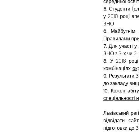
середньої освіт
5. 
Студенти (слу
у 2018 році вп
ЗНО.
6. 
Майбутнім 
Правилами прий
7. 
Для участі у
ЗНО з 3-х чи 2-
8. 
У 2018 році
комбінаціях, 
ок
9. 
Результати З
до закладу вищо
10. 
Кожен абіт
спеціальності 
Львівський рег
відвідати сай
підготовки до З