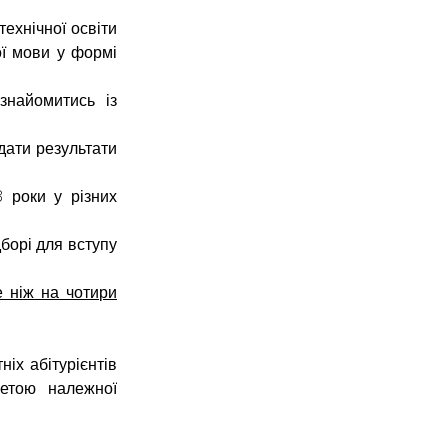
технічної освіти 
ї мови у формі 
 обов’язково потрібно ознайомитись із 
дати результати 
 роки у різних 
борі для вступу 
 ніж на чотири 
х абітурієнтів 
етою належної 