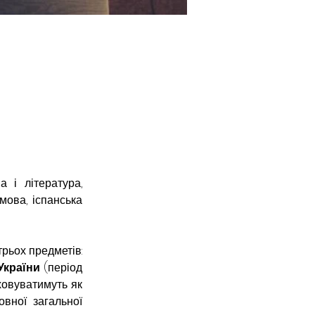
 і література, 
мова, іспанська 
рьох предметів: 
 України
 (період 
ховуватимуть як 
вної загальної 