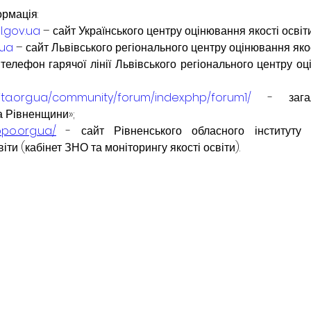
рмація:
l.gov.ua
 – сайт Українського центру оцінювання якості освіти
.ua
 – сайт Львівського регіонального центру оцінювання якос
елефон гарячої лінії Львівського регіонального центру оці
vita.org.ua/community/forum/index.php/forum1/
 - загал
а Рівненщини»;
ppo.org.ua/
 - сайт Рівненського обласного інституту п
віти (кабінет ЗНО та моніторингу якості освіти).