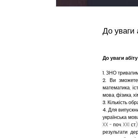
До уваги 
До уваги абіту
1. 
ЗНО триватим
2. 
Ви зможете 
математика, іс
мова, фізика, хі
3. 
Кількість обр
4. 
Для випускни
українська мова
XX - поч. XXI ст.
результати дер