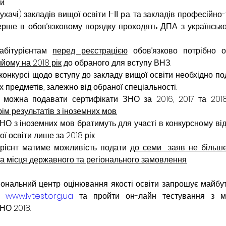
и.
хачі) закладів вищої освіти І-ІІ р.а. та закладів професійно-
ерше в обов’язковому порядку проходять ДПА з українсько
абітурієнтам 
перед реєстрацією
ому на 2018 рік
 до обраного для вступу ВНЗ.
 конкурсі щодо вступу до закладу вищої освіти необхідно по
х предметів, залежно від обраної спеціальності.
 можна подавати сертифікати ЗНО за 2016, 2017 та 2018
рім результатів з іноземних мов.
НО з іноземних мов братимуть для участі в конкурсному від
ї освіти лише за 2018 рік.
урієнт матиме можливість подати 
до семи  заяв не більше
на місця державного та регіонального замовлення.
іональний центр оцінювання якості освіти запрошує майбутні
т 
www.lvtest.org.ua
 та пройти он-лайн тестування з м
НО 2018.