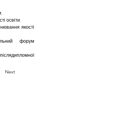
;
ті освіти;
нювання якості 
ьний форум 
іслядипломної 
Next