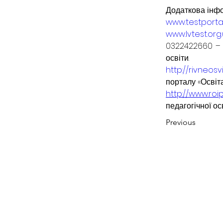
Додаткова інфо
www.testporta
www.lvtest.org
0322422660 – т
освіти.
http://rivneos
порталу «Освіт
http://www.roi
педагогічної ос
Previous