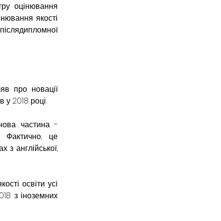
тру оцінювання 
інювання якості 
 післядипломної 
яв про новації 
 у 2018 році.
ова частина - 
Фактично, це 
з англійської, 
ості освіти усі 
18 з іноземних 