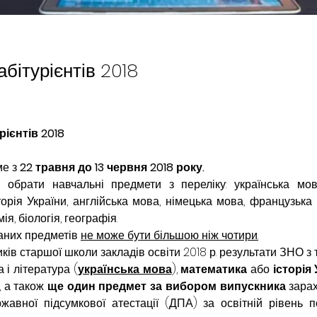
абітурієнтів 2018
рієнтів 2018
е з 
22 травня до 13 червня 2018 року.
обрати навчальні предмети з переліку: українська мова
торія України, англійська мова, німецька мова, французька 
мія, біологія, географія.
аних предметів 
не може бути більшою ніж чотири.
ків старшої школи закладів освіти 2018 р. результати ЗНО з т
 і література (
українська мова
), 
математика
 або 
історія
), а також 
ще один предмет за вибором
випускника
 зара
жавної підсумкової атестації (ДПА) за освітній рівень по