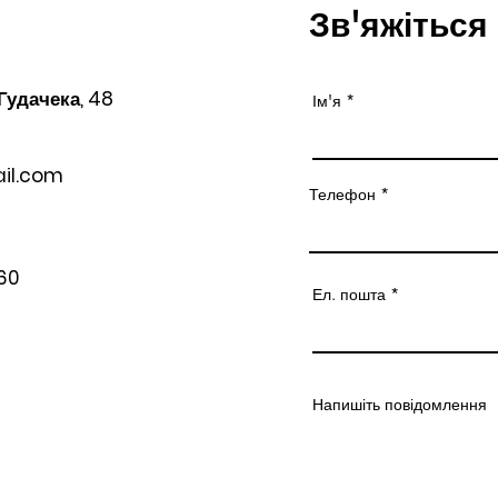
Зв'яжіться
 Гудачека, 48
Ім'я
il.com
Телефон
60
Ел. пошта
Напишіть повідомлення