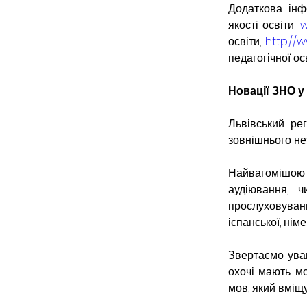
Додаткова інф
якості освіти; 
w
освіти; 
http://
педагогічної ос
Новації ЗНО у
Львівський ре
зовнішнього не
Найвагомішою 
аудіювання, 
прослуховуванн
іспанської, нім
Звертаємо увагу
охочі мають мо
мов, який вміщ