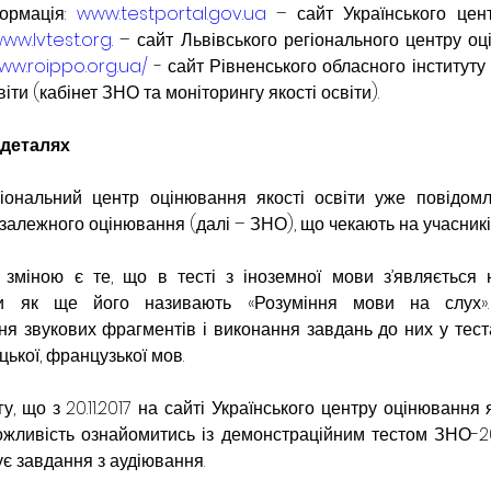
ормація: 
www.testportal.gov.ua
 – сайт Українського цен
ww.lvtest.org
. – сайт Львівського регіонального центру оц
www.roippo.org.ua/
 - сайт Рівненського обласного інституту
віти (кабінет ЗНО та моніторингу якості освіти).
 деталях
гіональний центр оцінювання якості освіти уже повідомл
залежного оцінювання (далі – ЗНО), що чекають на учасників
зміною є те, що в тесті з іноземної мови з’являється н
чи як ще його називають «Розуміння мови на слух». 
я звукових фрагментів і виконання завдань до них у тестах 
ецької, французької мов.
, що з 20.11.2017 на сайті Українського центру оцінювання як
жливість ознайомитись із демонстраційним тестом ЗНО-20
ує завдання з аудіювання.