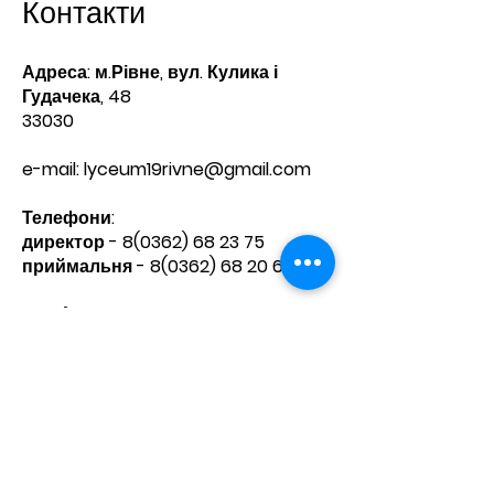
Контакти
Адреса: м.Рівне, вул. Кулика і
Гудачека, 48
33030
e-mail:
lyceum19rivne@gmail.com
Телефони:​
директор -
8(0362) 68 23 75
приймальня -
8(0362) 68 20 60
Зв'яжіться з нами
Ім'я
Прізвище
Телефон