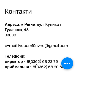
Контакти
Адреса: м.Рівне, вул. Кулика і
Гудачека, 48
33030
e-mail:
lyceum19rivne@gmail.com
Телефони:​
директор -
8(0362) 68 23 75
приймальня -
8(0362) 68 20 60
Зв'яжіться з нами
Ім'я
Прізвище