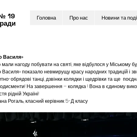
 № 19
Головна
Про нас
Новини та поді
 ради
о Василя»
ю мали нагоду побувати на святі, 
яке відбулося у Міському бу
о Василя» показало невмирущу красу народних традицій і зви
но-обрядові танці, дзвінки колядки і щедрівки та ще  поєдн
одисменти! На завершення – колядка ! Вона в єдиному викона
я рідній Україні!
        Світлана Рогаль, класний керівник 5-Д класу