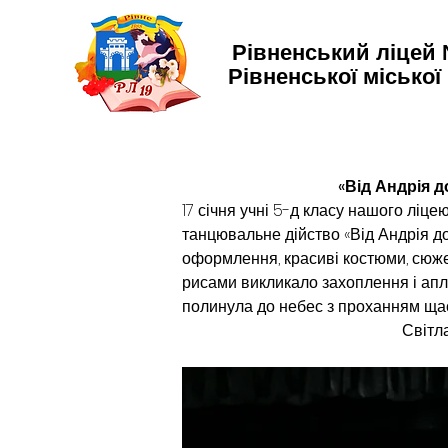
Рівненський ліцей
Рівненської міської
«Від Андрія д
17 січня учні 5-д класу нашого ліце
танцювальне дійство «Від Андрія д
оформлення, красиві костюми, сюжет
рисами викликало захоплення і апл
полинула до небес з проханням щаст
                                               