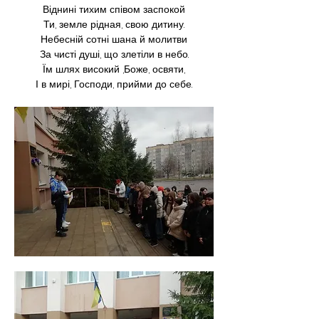
Віднині тихим співом заспокой
Ти, земле рідная, свою дитину.
Небесній сотні шана й молитви
За чисті душі, що злетіли в небо.
Їм шлях високий ,Боже, освяти,
І в мирі, Господи, прийми до себе.