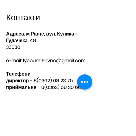
Контакти
Адреса: м.Рівне, вул. Кулика і
Гудачека, 48
33030
e-mail:
lyceum19rivne@gmail.com
Телефони:​
директор -
8(0362) 68 23 75
приймальня -
8(0362) 68 20 60
Зв'яжіться з нами
Ім'я
Прізвище