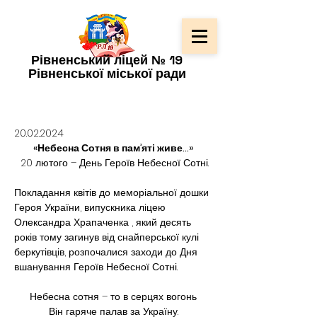
Рівненський ліцей № 19
Рівненської міської ради
20.02.2024
«Небесна Сотня в пам’яті живе…»
 20 лютого – День Героїв Небесної Сотні.
Покладання квітів до меморіальної дошки 
Героя України, випускника ліцею 
Олександра Храпаченка , який десять 
років тому загинув від снайперської кулі 
беркутівців, розпочалися заходи до Дня 
вшанування Героїв Небесної Сотні.
Небесна сотня – то в серцях вогонь
Він гаряче палав за Україну.