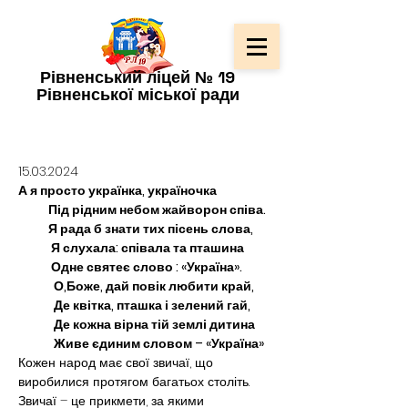
Рівненський ліцей № 19
Рівненської міської ради
15.03.2024
А я просто українка, україночка
           Під рідним небом жайворон співа.
           Я рада б знати тих пісень слова,
            Я слухала: співала та пташина
            Одне святеє слово : «Україна».
             О,Боже, дай повік любити край,
             Де квітка, пташка і зелений гай,
             Де кожна вірна тій землі дитина
             Живе єдиним словом – «Україна»
Кожен народ має свої звичаї, що 
виробилися протягом багатьох століть. 
Звичаї – це прикмети, за якими 