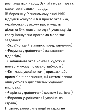
розпізнається народ. Звичаї і мова – це і є 
характерні ознаки народу.
15 березня у Рівненському ліцеї №19 
відбувся конкурс « А я просто українка, 
україночка» , у якому взяли участь 
дівчатка 5-х класів, по одній учасниці від 
класу. Конкурсна програма мала такі 
завдання:
-«Україночка» ( візитівка, представлення)
-«Розумна україночка» ( запитання-
відповідь)
-«Талановита україночка» ( художній 
номер, у якому показано здібності )
-«Кмітлива україночка» ( приказки або 
прислів`я – пояснення, які життєві явища 
описуються у цих стислих художніх 
висловах)
-«Чарівна україночка» ( костюм і зачіска )
-«Вправна україночка» ( українська 
страва)
Ні хвилювання , ні емоції, ні страх не 