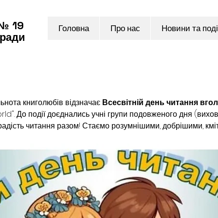
 № 19
Головна
Про нас
Новини та поді
 ради
льнота книголюбів відзначає
 Всесвітній день читання вгол
rld". До події доєднались учні групи подовженого дня (вихо
о радість читання разом! Стаємо розумнішими, добрішими, кмі