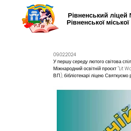
Рівненський ліцей
Рівненської міської
09.02.2024
У першу середу лютого світова спі
Міжнародний освітній проєкт "Lit Wo
В.П.), бібліотекарі ліцею. Святкуєм