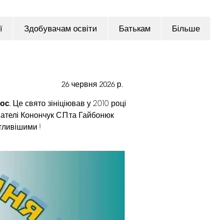
ї
Здобувачам освіти
Батькам
Більше
26 червня 2026 р.
ос. 
Це свято зініціював у 2010 році 
вателі Конончук С.П.та Гайбонюк 
тливішими !