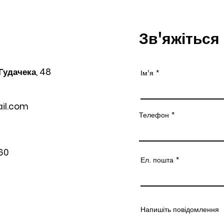
Зв'яжіться
 Гудачека, 48
Ім'я
il.com
Телефон
60
Ел. пошта
Напишіть повідомлення