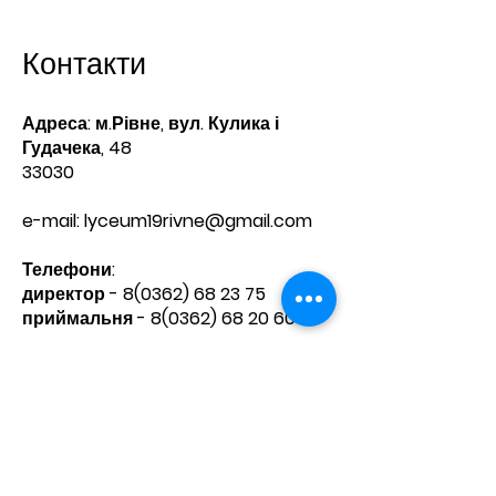
Контакти
Адреса: м.Рівне, вул. Кулика і
Гудачека, 48
33030
e-mail:
lyceum19rivne@gmail.com
Телефони:​
директор -
8(0362) 68 23 75
приймальня -
8(0362) 68 20 60
Зв'яжіться з нами
Ім'я
Прізвище