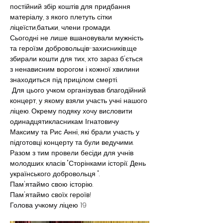
постійний збір коштів для придбання 
матеріалу, з якого плетуть сітки 
ліцеїсти,батьки, члени громади.
Сьогодні не лише вшановували мужність 
та героїзм добровольців-захисників,ще 
збирали кошти для тих, хто зараз б'ється 
з ненависним ворогом і кожної хвилини 
знаходиться під прицілом смерті.
 Для цього учком організував благодійний 
концерт, у якому взяли участь учні нашого 
ліцею. Окрему подяку хочу висловити 
одинадцятикласникам Ігнатовичу 
Максиму та Рис Анні, які брали участь у 
підготовці концерту та були ведучими. 
Разом з тим провели бесіди для учнів 
молодших класів "Сторінками історії. День 
українського добровольця ".
Пам'ятаймо свою історію.
Пам'ятаймо своїх героїв!
Голова учкому ліцею 19