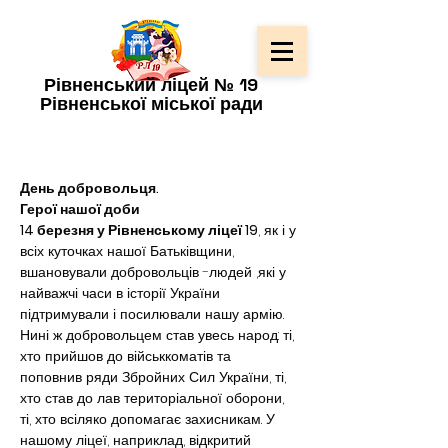
Рівненський ліцей № 19
Рівненської міської ради
День добровольця.
Герої нашої доби
14 березня у Рівненському ліцеї 19
, як і у 
всіх куточках нашої Батьківщини, 
вшановували добровольців -людей ,які у 
найважчі часи в історії України 
підтримували і посилювали нашу армію.
Нині ж добровольцем став увесь народ: ті, 
хто прийшов до військкоматів та 
поповнив ряди Збройних Сил України, ті, 
хто став до лав територіальної оборони, 
ті, хто всіляко допомагає захисникам. У 
нашому ліцеї, наприклад, відкритий 