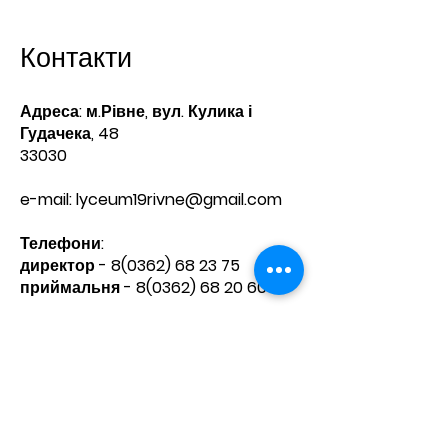
Контакти
Адреса: м.Рівне, вул. Кулика і
Гудачека, 48
33030
e-mail:
lyceum19rivne@gmail.com
Телефони:​
директор -
8(0362) 68 23 75
приймальня -
8(0362) 68 20 60
Зв'яжіться з нами
Ім'я
Прізвище