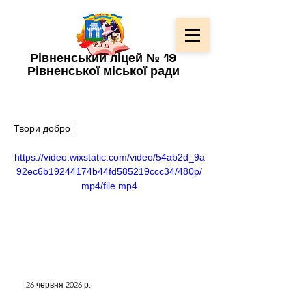
Рівненський ліцей № 19
Рівненської міської ради
Твори добро !
https://video.wixstatic.com/video/54ab2d_9a
92ec6b19244174b44fd585219ccc34/480p/
mp4/file.mp4
26 червня 2026 р.