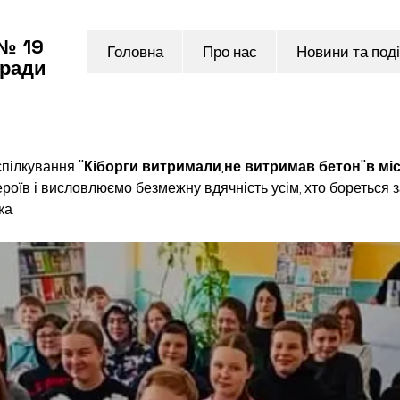
 № 19
Головна
Про нас
Новини та поді
 ради
спілкування 
''Кіборги витримали,не витримав бетон''в місь
оїв і висловлюємо безмежну вдячність усім, хто бореться з
а.