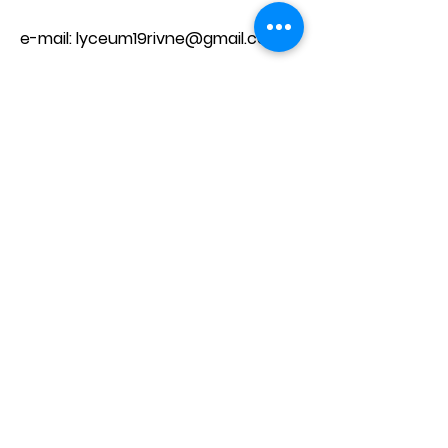
e-mail:
lyceum19rivne@gmail.com
Телефони:​
директор -
8(0362) 68 23 75
приймальня -
8(0362) 68 20 60
Зв'яжіться з нами
Ім'я
Прізвище
Телефон
Ел. пошта
Напишіть повідомлення