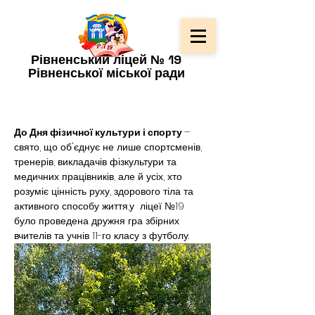
Рівненський ліцей № 19
Рівненської міської ради
До Дня фізичної культури і спорту 
– 
свято, що об'єднує не лише спортсменів, 
тренерів, викладачів фізкультури та 
медичних працівників, але й усіх, хто 
розуміє цінність руху, здорового тіла та 
активного способу життя,у  ліцеї №19 
було проведена дружня гра збірних 
вчителів та учнів 11-го класу з футболу.