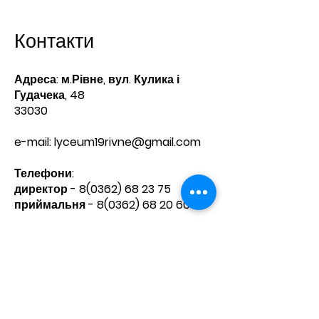
Контакти
Адреса: м.Рівне, вул. Кулика і
Гудачека, 48
33030
e-mail:
lyceum19rivne@gmail.com
Телефони:​
директор -
8(0362) 68 23 75
приймальня -
8(0362) 68 20 60
Зв'яжіться з нами
Ім'я
Прізвище