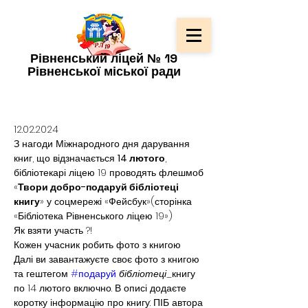
Рівненський ліцей № 19
Рівненської міської ради
12.02.2024
З нагоди Міжнародного дня дарування 
книг, що відзначається 
14 лютого
, 
бібліотекарі ліцею 19 проводять флешмоб 
«
Твори добро-подаруй бібліотеці 
книгу
» у соцмережі «Фейсбук»(сторінка 
«Бібліотека Рівненського ліцею 19»)
Як взяти участь ?!
Кожен учасник робить фото з книгою
Далі ви завантажуєте своє фото з книгою 
та гештегом 
#подаруй
бібліотеці
_книгу 
по 14 лютого включно. В описі додаєте 
коротку інформацію про книгу: ПІБ автора 