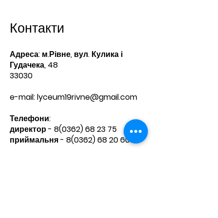
Контакти
Адреса: м.Рівне, вул. Кулика і
Гудачека, 48
33030
e-mail:
lyceum19rivne@gmail.com
Телефони:​
директор -
8(0362) 68 23 75
приймальня -
8(0362) 68 20 60
Зв'яжіться з нами
Ім'я
Прізвище