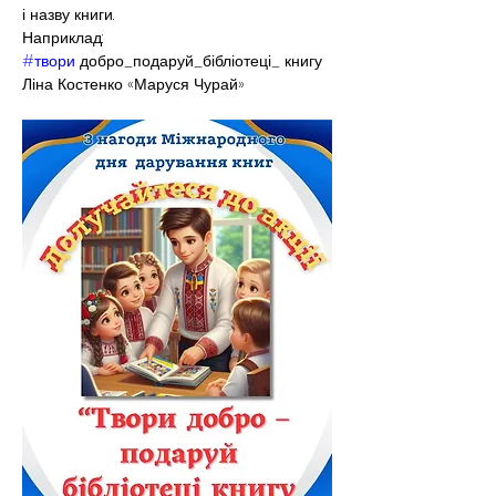
і назву книги.
Наприклад: 
#твори
 добро_подаруй_бібліотеці_ книгу
Ліна Костенко «Маруся Чурай»