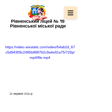
Рівненський ліцей № 19
Рівненської міської ради
https://video.wixstatic.com/video/54ab2d_67
c5d94309c2485b888762c9a4e91a75/720p/
mp4/file.mp4
26 червня 2026 р.