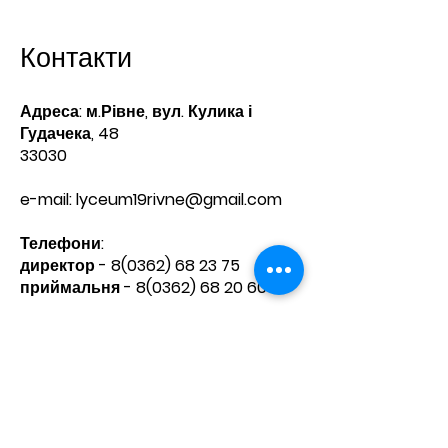
Контакти
Адреса: м.Рівне, вул. Кулика і
Гудачека, 48
33030
e-mail:
lyceum19rivne@gmail.com
Телефони:​
директор -
8(0362) 68 23 75
приймальня -
8(0362) 68 20 60
Зв'яжіться з нами
Ім'я
Прізвище