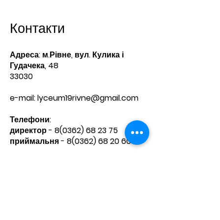
Контакти
Адреса: м.Рівне, вул. Кулика і
Гудачека, 48
33030
e-mail:
lyceum19rivne@gmail.com
Телефони:​
директор -
8(0362) 68 23 75
приймальня -
8(0362) 68 20 60
Зв'яжіться з нами
Ім'я
Прізвище