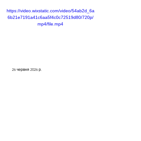
https://video.wixstatic.com/video/54ab2d_6a
6b21e7191a41c6aa5f4c0c72519d80/720p/
mp4/file.mp4
26 червня 2026 р.