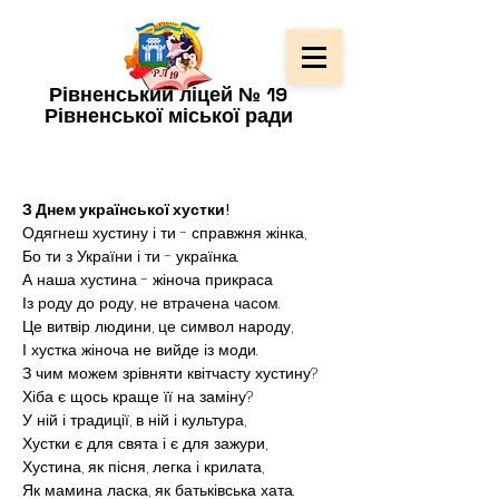
Рівненський ліцей № 19
Рівненської міської ради
З Днем української хустки!
Одягнеш хустину і ти - справжня жінка,
Бо ти з України і ти - українка.
А наша хустина - жіноча прикраса
Із 
роду до роду, не втрачена часом.
Це витвір людини, це символ народу,
І хустка жіноча не вийде із моди.
З чим можем зрівняти квітчасту хустину?
Хіба є щось краще її на заміну?
У ній і традиції, в ній і культура,
Хустки є для свята і є для зажури,
Хустина, як пісня, легка і крилата,
Як мамина ласка, як батьківська хата.