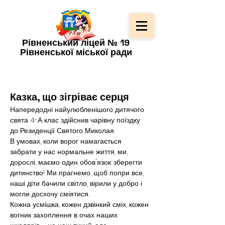
Рівненський ліцей № 19
Рівненської міської ради
Казка, що зігріває серця
Напередодні найулюбленішого дитячого 
свята 4-А клас здійснив чарівну поїздку 
до Резиденції Святого Миколая.
В умовах, коли ворог намагається 
забрати у нас нормальне життя, ми, 
дорослі, маємо один обов'язок: зберегти 
дитинство! Ми прагнемо, щоб попри все, 
наші діти бачили світло, вірили у добро і 
могли досхочу сміятися.
Кожна усмішка, кожен дзвінкий сміх, кожен 
вогник захоплення в очах наших 