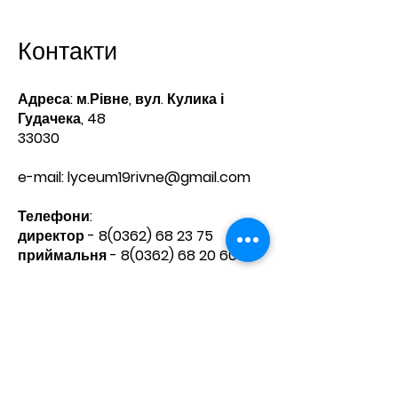
Контакти
Адреса: м.Рівне, вул. Кулика і
Гудачека, 48
33030
e-mail:
lyceum19rivne@gmail.com
Телефони:​
директор -
8(0362) 68 23 75
приймальня -
8(0362) 68 20 60
Зв'яжіться з нами
Ім'я
Прізвище