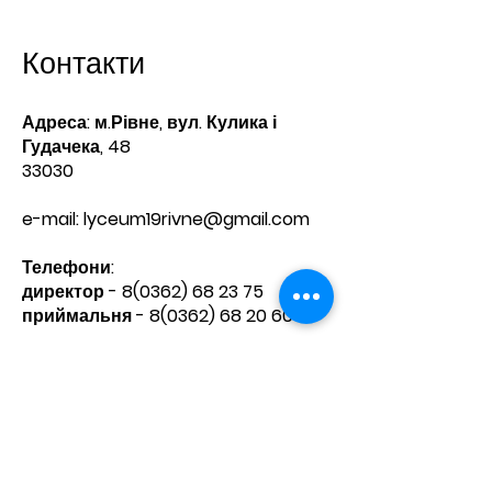
Контакти
Адреса: м.Рівне, вул. Кулика і
Гудачека, 48
33030
e-mail:
lyceum19rivne@gmail.com
Телефони:​
директор -
8(0362) 68 23 75
приймальня -
8(0362) 68 20 60
Зв'яжіться з нами
Ім'я
Прізвище