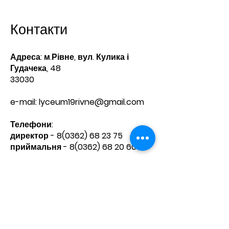
Контакти
Адреса: м.Рівне, вул. Кулика і
Гудачека, 48
33030
e-mail:
lyceum19rivne@gmail.com
Телефони:​
директор -
8(0362) 68 23 75
приймальня -
8(0362) 68 20 60
Зв'яжіться з нами
Ім'я
Прізвище