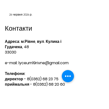
26 червня 2026 р.
Контакти
Адреса: м.Рівне, вул. Кулика і
Гудачека, 48
33030
e-mail:
lyceum19rivne@gmail.com
Телефони:​
директор -
8(0362) 68 23 75
приймальня -
8(0362) 68 20 60
Зв'яжіться з нами
Ім'я