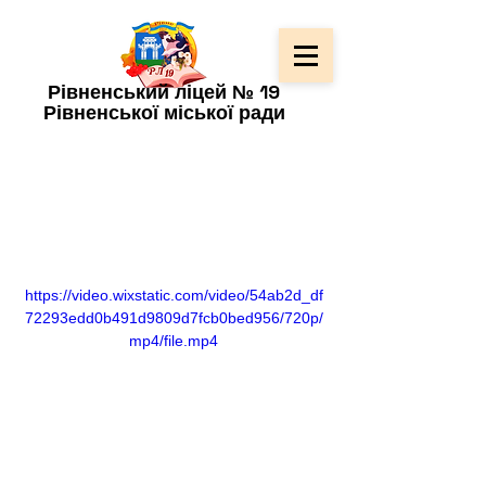
Рівненський ліцей № 19
Рівненської міської ради
https://video.wixstatic.com/video/54ab2d_df
72293edd0b491d9809d7fcb0bed956/720p/
mp4/file.mp4