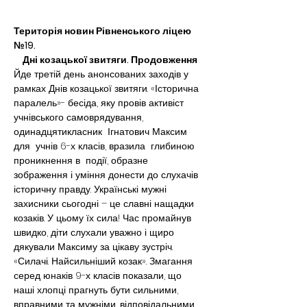
Територія новин Рівненського ліцею 
№19.
Дні козацької звитяги. Продовження
Йде третій день анонсованих заходів у 
рамках Днів козацької звитяги. «Історична 
паралель»- бесіда, яку провів активіст 
учнівського самоврядування, 
одинадцятикласник  Ігнатович Максим 
для  учнів 6-х класів, вразила  глибиною 
проникнення в  події, образне 
зображення і уміння донести до слухачів 
історичну правду. Українські мужні 
захисники сьогодні – це славні нащадки 
козаків. У цьому їх сила! Час промайнув 
швидко, діти слухали уважно і щиро 
дякували Максиму за цікаву зустріч.
«Силачі. Найсильніший козак». Змагання 
серед юнаків 9-х класів показали, що 
наші хлопці прагнуть бути сильними, 
вправними та мужніми, відповідальними 