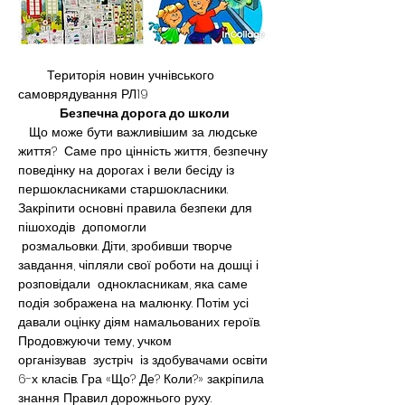
        Територія новин учнівського 
самоврядування РЛ19
Безпечна дорога до школи
   Що може бути важливішим за людське 
життя?  Саме про цінність життя, безпечну 
поведінку на дорогах і вели бесіду із 
першокласниками старшокласники. 
Закріпити основні правила безпеки для 
пішоходів  допомогли 
 розмальовки. Діти, зробивши творче 
завдання, чіпляли свої роботи на дошці і 
розповідали  однокласникам, яка саме 
подія зображена на малюнку. Потім усі 
давали оцінку діям намальованих героїв. 
Продовжуючи тему, учком 
організував  зустріч  із здобувачами освіти 
6-х класів. Гра «Що? Де? Коли?» закріпила 
знання Правил дорожнього руху.