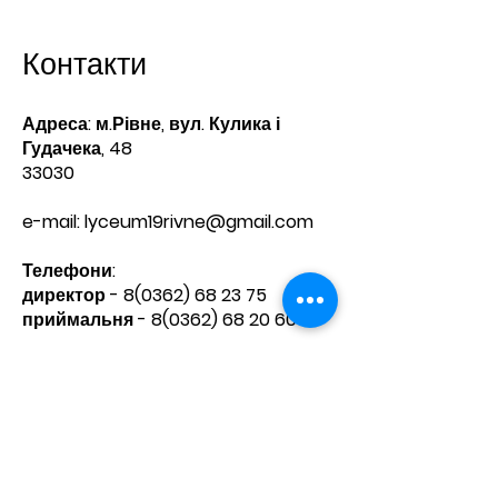
Контакти
Адреса: м.Рівне, вул. Кулика і
Гудачека, 48
33030
e-mail:
lyceum19rivne@gmail.com
Телефони:​
директор -
8(0362) 68 23 75
приймальня -
8(0362) 68 20 60
Зв'яжіться з нами
Ім'я
Прізвище