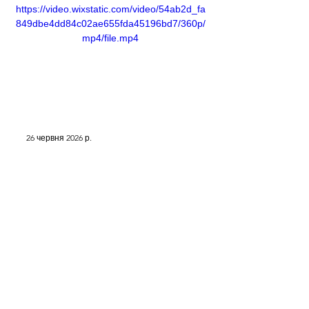
https://video.wixstatic.com/video/54ab2d_fa
849dbe4dd84c02ae655fda45196bd7/360p/
mp4/file.mp4
26 червня 2026 р.