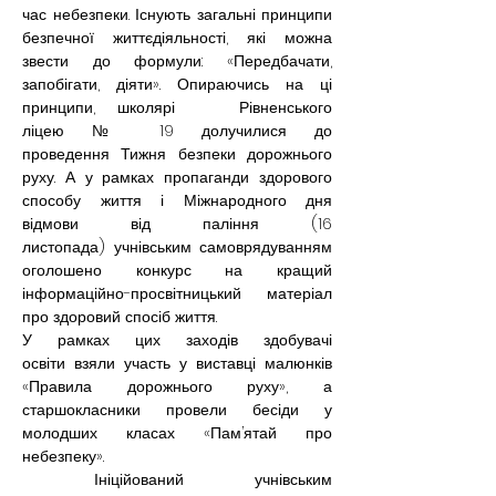
час небезпеки. Існують загальні принципи 
безпечної життєдіяльності, які можна 
звести до формули: «Передбачати, 
запобігати, діяти». Опираючись на ці 
принципи, школярі   Рівненського 
ліцею № 19 долучилися до 
проведення Тижня безпеки дорожнього 
руху. А у рамках пропаганди здорового 
способу життя і Міжнародного дня 
відмови від паління (16 
листопада) учнівським самоврядуванням 
оголошено конкурс на кращий 
інформаційно-просвітницький матеріал 
про здоровий спосіб життя. 
У рамках цих заходів здобувачі 
освіти взяли участь у виставці малюнків 
«Правила дорожнього руху», а 
старшокласники провели бесіди у 
молодших класах «Пам’ятай про 
небезпеку».
 Ініційований учнівським 