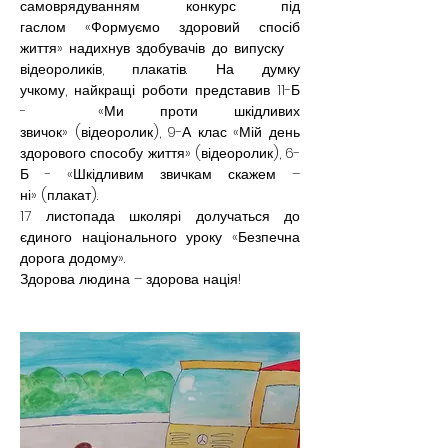
самоврядуванням конкурс під 
гаслом «Формуємо здоровий спосіб 
життя» надихнув здобувачів до випуску    
відеороликів, плакатів. На думку 
учкому, найкращі роботи представив 11-Б 
-  «Ми проти шкідливих 
звичок» (відеоролик), 9-А клас «Мій день 
здорового способу життя» (відеоролик), 6-
Б - «Шкідливим звичкам скажем –
ні» (плакат).
17 листопада школярі долучаться до 
єдиного національного уроку «Безпечна 
дорога додому».
Здорова людина – здорова нація!