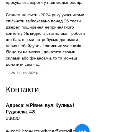
просувають вороги у наш медіапростір. 
Станом на січень 2024 року учасниками 
спільноти заблоковано понад 26 тисяч 
джерел поширення неприйнятного 
контенту. Як видно із статистики - роботи 
ще багато і ми потребуємо допомоги 
нових небайдужих і активних учасників.
Якщо ти не можеш донатити своїми 
силами або фінансами, то ти можеш 
донатити свій час!
26 червня 2026 р.
Контакти
Адреса: м.Рівне, вул. Кулика і
Гудачека, 48
33030
e-mail:
lyceum19rivne@gmail.com