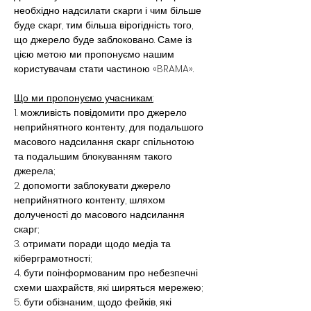
необхідно надсилати скарги і чим більше 
буде скарг, тим більша вірогідність того, 
що джерело буде заблоковано. Саме із 
цією метою ми пропонуємо нашим 
користувачам стати частиною «BRAMA».
Що ми пропонуємо учасникам:
1. можливість повідомити про джерело 
неприйнятного контенту, для подальшого 
масового надсилання скарг спільнотою 
та подальшим блокуванням такого 
джерела;
2. допомогти заблокувати джерело 
неприйнятного контенту, шляхом 
долученості до масового надсилання 
скарг;
3. отримати поради щодо медіа та 
кіберграмотності;
4. бути поінформованим про небезпечні 
схеми шахрайств, які ширяться мережею;
5. бути обізнаним, щодо фейків, які 