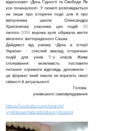
відеосюжет «День Гідності та Свободи. Як 
усе починалося». У сюжеті розповідається 
не лише про історичні події, але й про 
випускника школи Олександра 
Храпаченка, учасника цих подій. 20 
лютого 2014 ворожа куля обірвала життя 
веселого, життєрадісного Сашка. 
Дайджест від учкому «День в історії 
України» - стислий виклад історичних 
подій для учнів 5-х класів. Живе 
спілкування, можливість поставити 
питання, отримати відповідь, доповнити – 
це формат, який ніколи не втратить своєї 
свіжості й актуальності.
                                                         Голова 
учнівського самоврядування
https://youtube.com/watch?
v=HldaawmiI6c&feature=shared