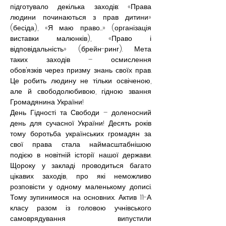
підготувало декілька заходів: «Права 
людини починаються з прав дитини» 
(бесіда), «Я маю право…» (організація 
виставки малюнків), «Право і 
відповідальність» (брейн-ринг). Мета 
таких заходів – осмислення 
обов’язків через призму знань своїх прав. 
Це робить людину не тільки освіченою, 
але й свободолюбивою, гідною звання 
Громадянина України!
День Гідності та Свободи – доленосний 
день для сучасної України! Десять років 
тому боротьба українських громадян за 
свої права стала наймасштабнішою 
подією в новітній історії нашої держави. 
Щороку у закладі проводиться багато 
цікавих заходів, про які неможливо 
розповісти у одному маленькому дописі. 
Тому зупинимося на основних. Актив 11-А 
класу разом із головою учнівського 
самоврядування випустили 