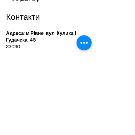
Контакти
Адреса: м.Рівне, вул. Кулика і
Гудачека, 48
33030
e-mail:
lyceum19rivne@gmail.com
Телефони:​
директор -
8(0362) 68 23 75
приймальня -
8(0362) 68 20 60
Зв'яжіться з нами
Ім'я
Прізвище