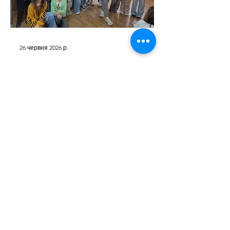
26 червня 2026 р.
Контакти
Адреса: м.Рівне, вул. Кулика і
Гудачека, 48
33030
e-mail:
lyceum19rivne@gmail.com
Телефони:​
директор -
8(0362) 68 23 75
приймальня -
8(0362) 68 20 60
Зв'яжіться з нами