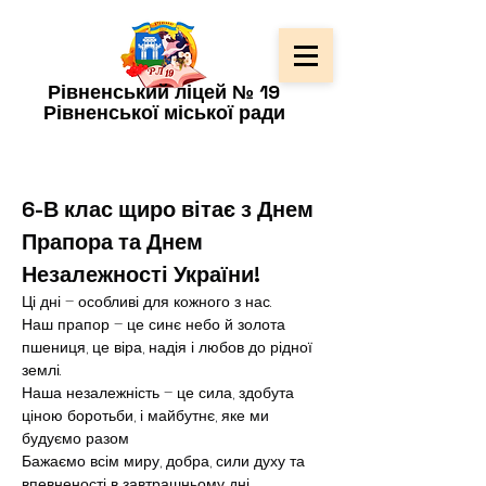
Рівненський ліцей № 19
Рівненської міської ради
6-В клас щиро вітає з Днем 
Прапора та Днем 
Незалежності України!
Ці дні – особливі для кожного з нас.
Наш прапор – це синє небо й золота 
пшениця, це віра, надія і любов до рідної 
землі.
Наша незалежність – це сила, здобута 
ціною боротьби, і майбутнє, яке ми 
будуємо разом
Бажаємо всім миру, добра, сили духу та 
впевненості в завтрашньому дні.