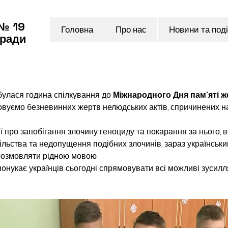
 № 19
Головна
Про нас
Новини та поді
 ради
булася година спілкування до 
Міжнародного Дня пам’яті ж
вуємо безневинних жертв нелюдських актів, спричинених на
 про запобігання злочину геноциду та покарання за нього, в
ільства та недопущення подібних злочинів, зараз українськ
 розмовляти рідною мовою.
спонукає українців сьогодні спрямовувати всі можливі зусилл