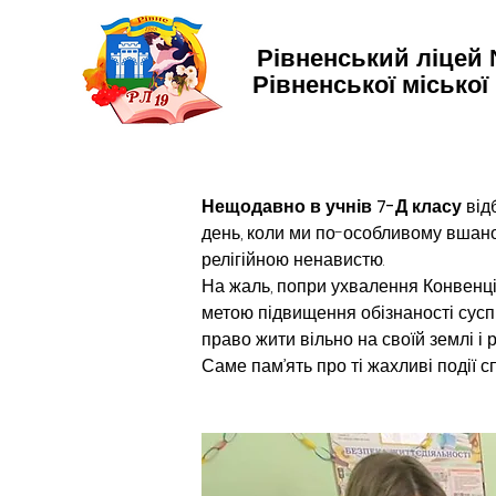
Рівненський ліцей
Рівненської міської
Нещодавно в учнів 7-Д класу
 від
день, коли ми по-особливому вшано
релігійною ненавистю.
На жаль, попри ухвалення Конвенції
метою підвищення обізнаності сусп
право жити вільно на своїй землі і
Саме пам’ять про ті жахливі події 