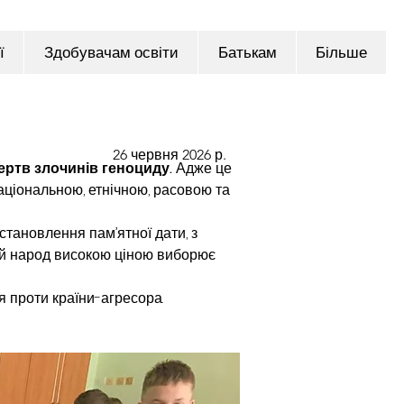
ї
Здобувачам освіти
Батькам
Більше
26 червня 2026 р.
ертв злочинів геноциду. 
Адже це 
ціональною, етнічною, расовою та 
становлення пам’ятної дати, з 
ий народ високою ціною виборює 
я проти країни-агресора.