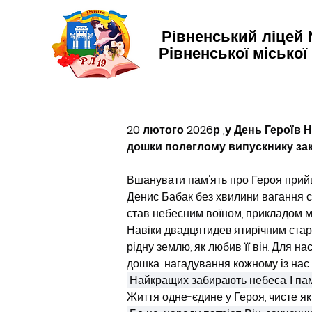
Рівненський ліцей
Рівненської міської
20 лютого 2026р ,у День Героїв 
дошки полеглому випускнику зак
Вшанувати пам'ять про Героя прийшли
Денис Бабак без хвилини вагання ста
став небесним воїном, прикладом муж
Навіки двадцятидев'ятирічним стар
рідну землю, як любив її він. Для н
дошка-нагадування кожному із нас п
 Найкращих забирають небеса. І пам'
Життя одне-єдине у Героя, чисте як