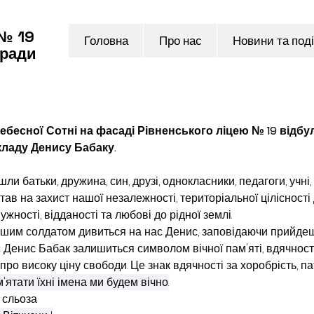
 № 19
Головна
Про нас
Новини та поді
 ради
Небесної Сотні на фасаді Рівненського ліцею № 19 відбу
ладу Денису Бабаку.
 батьки, дружина, син, друзі, однокласники, педагоги, учні,
в на захист нашої незалежності, територіальної цілісності д
ності, відданості та любові до рідної землі.
шим солдатом дивиться на нас Денис, заповідаючи прийдеш
ас Денис Бабак залишиться символом вічної пам'яті, вдячності
ро високу ціну свободи. Це знак вдячності за хоробрість, па
ятати їхні імена ми будем вічно.
 сльоза