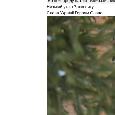
 Бо це-народу патріот. Він-захисник
Низький уклін Захиснику!
Слава Україні! Героям Слава!