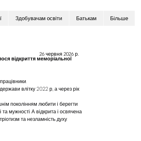
ї
Здобувачам освіти
Батькам
Більше
26 червня 2026 р.
лося відкриття меморіальної 
 працівники.
ержави влітку 2022 р., а через рік 
нім поколінням любити і берегти 
 та мужності. А відкрита і освячена 
тріотизм та незламність духу.