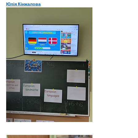
Юлія Кінжалова