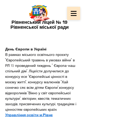
Рівненський ліцей № 19
Рівненської міської ради
День Європи в Україні
В рамках міського освітнього проєкту 
"Європейський травень в умовах війни" в 
РЛ 19 проведений тиждень " Європа-наш 
спільний дім". Ліцеїсти долучилися до 
конкурсу есе "Європейські цінності в 
моєму житті", конкурсу малюнків "Хай 
сонечко сяє всім дітям Європи",конкурсу 
відеороликів "Вікно у світ європейської 
культури", вікторин, квестів, тематичних 
заходів, присвячених культурі, традиціям і 
цінностям європейських країн.
Управління освіти м.Рівне