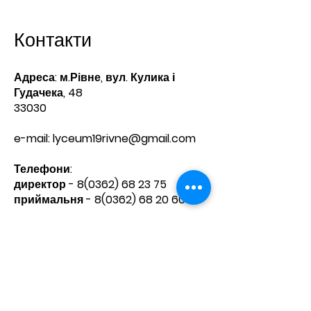
Контакти
Адреса: м.Рівне, вул. Кулика і
Гудачека, 48
33030
e-mail:
lyceum19rivne@gmail.com
Телефони:​
директор -
8(0362) 68 23 75
приймальня -
8(0362) 68 20 60
Зв'яжіться з нами
Ім'я
Прізвище