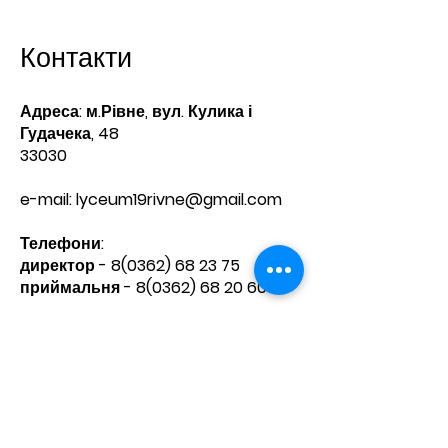
Контакти
Адреса: м.Рівне, вул. Кулика і
Гудачека, 48
33030
e-mail:
lyceum19rivne@gmail.com
Телефони:​
директор -
8(0362) 68 23 75
приймальня -
8(0362) 68 20 60
Зв'яжіться з нами
Ім'я
Прізвище