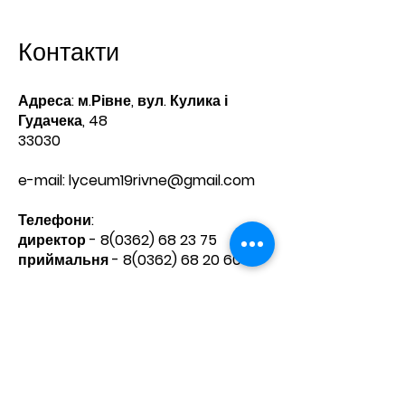
Контакти
Адреса: м.Рівне, вул. Кулика і
Гудачека, 48
33030
e-mail:
lyceum19rivne@gmail.com
Телефони:​
директор -
8(0362) 68 23 75
приймальня -
8(0362) 68 20 60
Зв'яжіться з нами
Ім'я
Прізвище