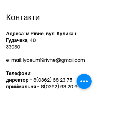
Контакти
Адреса: м.Рівне, вул. Кулика і
Гудачека, 48
33030
e-mail:
lyceum19rivne@gmail.com
Телефони:​
директор -
8(0362) 68 23 75
приймальня -
8(0362) 68 20 60
Зв'яжіться з нами
Ім'я
Прізвище