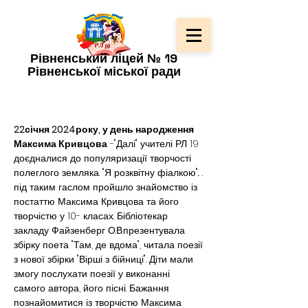
Рівненський ліцей № 19
Рівненської міської ради
22січня 2024року, у день народження 
Максима Кривцова
 -"Далі" учителі РЛ 19 
доєдналися до популяризації творчості 
полеглого земляка. "Я розквітну фіалкою".. . 
під таким гаслом пройшло знайомство із 
постаттю Максима Кривцова та його 
творчістю у 10- класах. Бібліотекар 
закладу Файзенберг О.В.презентувала 
збірку поета "Там, де вдома", читала поезії 
з нової збірки "Вірші з бійниці". Діти мали 
змогу послухати поезії у виконанні 
самого автора, його пісні. Бажання 
познайомитися із творчістю Максима 