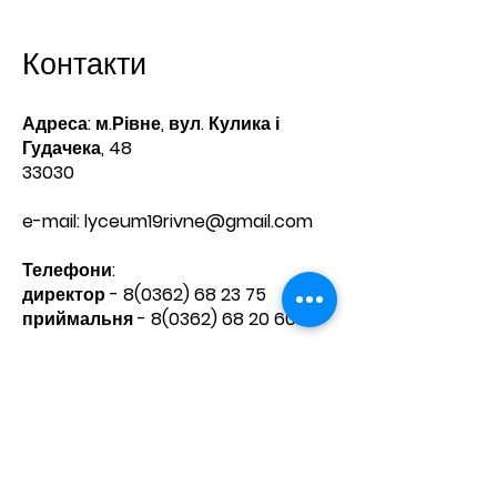
Контакти
Адреса: м.Рівне, вул. Кулика і
Гудачека, 48
33030
e-mail:
lyceum19rivne@gmail.com
Телефони:​
директор -
8(0362) 68 23 75
приймальня -
8(0362) 68 20 60
Зв'яжіться з нами
Ім'я
Прізвище