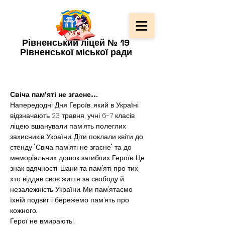
Рівненський ліцей № 19
Рівненської міської ради
Свіча пам’яті не згасне..
.
Напередодні Дня Героїв, який в Україні 
відзначають 23 травня, учні 6-7 класів 
ліцею вшанували пам’ять полеглих 
захисників України. Діти поклали квіти до 
стенду "Свіча пам’яті не згасне" та до 
меморіальних дошок загиблих Героїв. Це 
знак вдячності, шани та пам’яті про тих, 
хто віддав своє життя за свободу й 
незалежність України. Ми пам’ятаємо 
їхній подвиг і бережемо пам’ять про 
кожного.
Герої не вмирають!