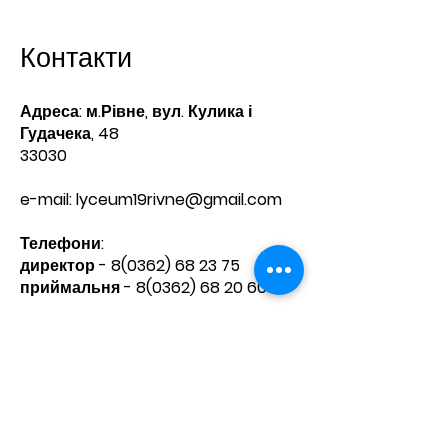
Контакти
Адреса: м.Рівне, вул. Кулика і
Гудачека, 48
33030
e-mail:
lyceum19rivne@gmail.com
Телефони:​
директор -
8(0362) 68 23 75
приймальня -
8(0362) 68 20 60
Зв'яжіться з нами
Ім'я
Прізвище