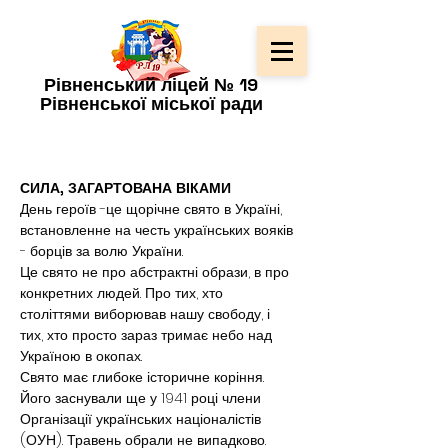
Рівненський ліцей № 19
Рівненської міської ради
СИЛА, ЗАГАРТОВАНА ВІКАМИ
День героїв -це щорічне свято в Україні, 
встановленне на честь українських вояків 
- борців за волю України.
Це свято не про абстрактні образи, в про 
конкретних людей. Про тих, хто 
століттями виборював нашу свободу, і 
тих, хто просто зараз тримає небо над 
Україною в окопах.
Свято має глибоке історичне коріння. 
Його заснували ще у 1941 році члени 
Організації українських націоналістів 
(ОУН). Травень обрали не випадково. 