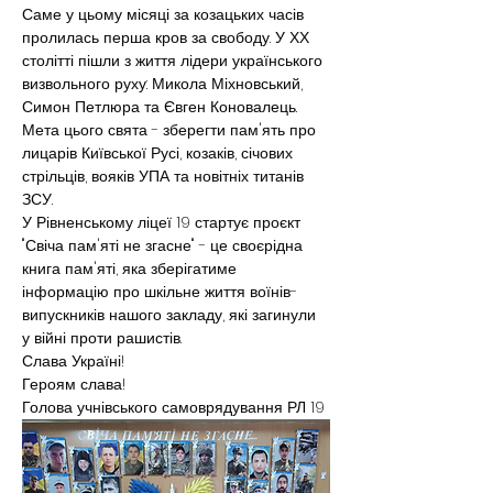
Саме у цьому місяці за козацьких часів 
пролилась перша кров за свободу. У ХХ 
столітті пішли з життя лідери українського 
визвольного руху: Микола Міхновський, 
Симон Петлюра та Євген Коновалець.
Мета цього свята - зберегти пам'ять про 
лицарів Київської Русі, козаків, січових 
стрільців, вояків УПА та новітніх титанів 
ЗСУ.
У Рівненському ліцеї 19 стартує проєкт 
"Свіча пам'яті не згасне" - це своєрідна 
книга пам'яті, яка зберігатиме 
інформацію про шкільне життя воїнів-
випускників нашого закладу, які загинули 
у війні проти рашистів.
Слава Україні!
Героям слава!
Голова учнівського самоврядування РЛ 19