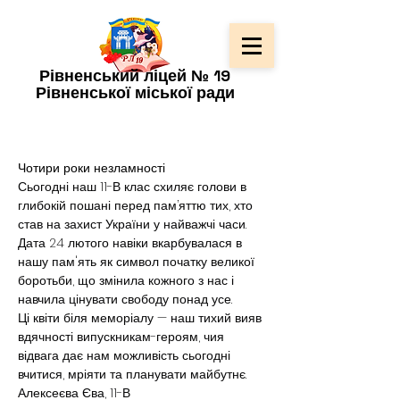
Рівненський ліцей № 19
Рівненської міської ради
Чотири роки незламності
Сьогодні наш 11-В клас схиляє голови в 
глибокій пошані перед пам’яттю тих, хто 
став на захист України у найважчі часи.
Дата 24 лютого навіки вкарбувалася в 
нашу пам'ять як символ початку великої 
боротьби, що змінила кожного з нас і 
навчила цінувати свободу понад усе.
Ці квіти біля меморіалу — наш тихий вияв 
вдячності випускникам-героям, чия 
відвага дає нам можливість сьогодні 
вчитися, мріяти та планувати майбутнє.
Алексеєва Єва, 11-В