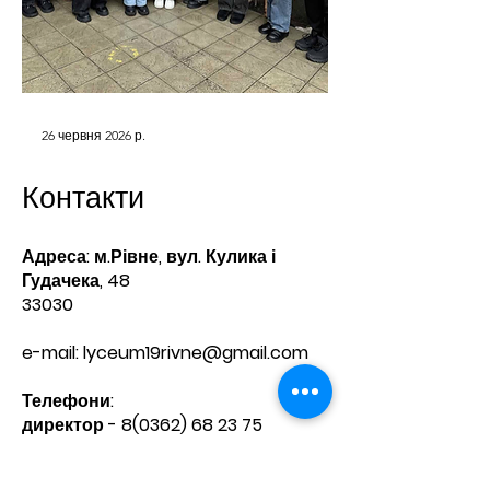
26 червня 2026 р.
Контакти
Адреса: м.Рівне, вул. Кулика і
Гудачека, 48
33030
e-mail:
lyceum19rivne@gmail.com
Телефони:​
директор -
8(0362) 68 23 75
приймальня -
8(0362) 68 20 60