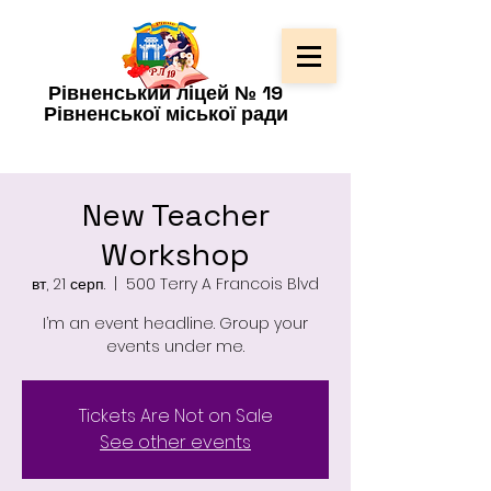
Рівненський ліцей № 19
Рівненської міської ради
New Teacher
Workshop
вт, 21 серп.
  |  
500 Terry A Francois Blvd
I’m an event headline. Group your
events under me.
Tickets Are Not on Sale
See other events