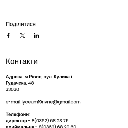
Поділитися
Контакти
Адреса: м.Рівне, вул. Кулика і
Гудачека, 48
33030
e-mail:
lyceum19rivne@gmail.com
Телефони:​
директор -
8(0362) 68 23 75
приймальня -
8(0362) 68 20 60