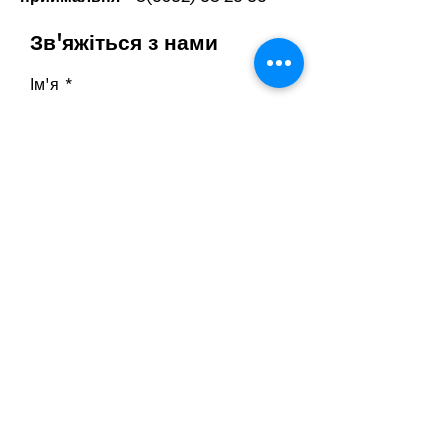
Зв'яжіться з нами
Ім'я
Прізвище
Телефон
Ел. пошта
Напишіть повідомлення
Надіслати