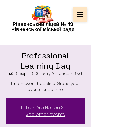
Рівненський ліцей № 19
Рівненської міської ради
Professional
Learning Day
сб, 15 вер.
  |  
500 Terry A Francois Blvd
I’m an event headline. Group your
events under me.
Tickets Are Not on Sale
See other events