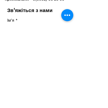
Зв'яжіться з нами
Ім'я
Прізвище
Телефон
Ел. пошта
Напишіть повідомлення
Надіслати