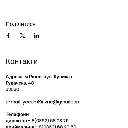
Поділитися
Контакти
Адреса: м.Рівне, вул. Кулика і
Гудачека, 48
33030
e-mail:
lyceum19rivne@gmail.com
Телефони:​
директор -
8(0362) 68 23 75
приймальня -
8(0362) 68 20 60