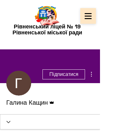
Рівненський ліцей № 19
Рівненської міської ради
Інші дії
Підписатися
Адмін
Галина Кащин