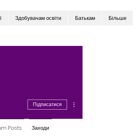
ї
Здобувачам освіти
Батькам
Більше
Інші дії
Підписатися
um Posts
Заходи