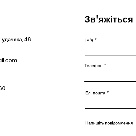
Зв'яжіться
 Гудачека, 48
Ім'я
il.com
Телефон
60
Ел. пошта
Напишіть повідомлення