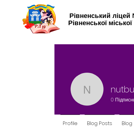
Рівненський ліцей
Рівненської міської
nutb
nutbutte
0
Підписн
Profile
Blog Posts
Blo