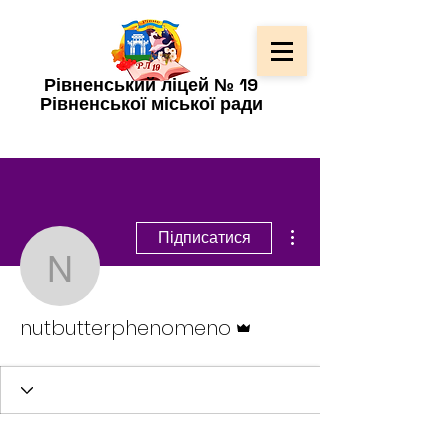
Рівненський ліцей № 19
Рівненської міської ради
Інші дії
Підписатися
nutbutterphenomeno
Адмін
nutbutterphenomeno