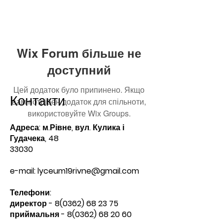
Wix Forum більше не
доступний
Цей додаток було припинено. Якщо
Контакти
вам потрібен додаток для спільноти,
використовуйте Wix Groups.
Адреса: м.Рівне, вул. Кулика і
Гудачека, 48
33030
e-mail:
lyceum19rivne@gmail.com
Телефони:​
директор -
8(0362) 68 23 75
приймальня -
8(0362) 68 20 60